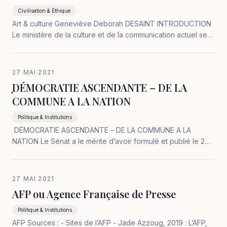
Civilisation & Éthique
Art & culture Geneviève Deborah DESAINT INTRODUCTION
Le ministère de la culture et de la communication actuel se
comprend dans le système général politique français
centralisé et déconcentré en préfectures. Ont été tentés
beaucoup d’efforts de…
27 MAI 2021
֤DÉMOCRATIE ASCENDANTE – DE LA
COMMUNE A LA NATION
Politique & Institutions
֤ DÉMOCRATIE ASCENDANTE – DE LA COMMUNE A LA
NATION Le Sénat a le mérite d’avoir formulé et publié le 2
juillet 2020 : POUR LE PLEIN EXERCICE DES LIBERTÉS
LOCALES 50 PROPOSITIONS DU SÉNAT POUR UNE
NOUVELLE GÉNÉRATION DE LA DÉCENTRALISATION. Les…
27 MAI 2021
AFP ou Agence Française de Presse
Politique & Institutions
AFP Sources : - Sites de l’AFP - Jade Azzoug, 2019 : L’AFP,