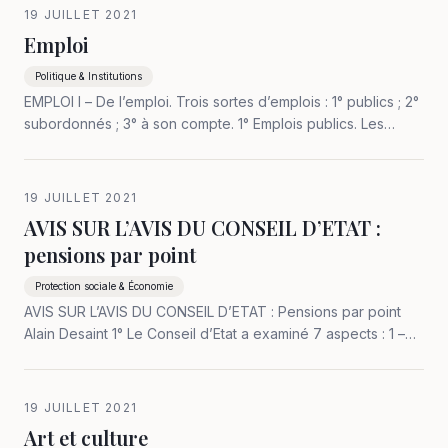
19 JUILLET 2021
Emploi
Politique & Institutions
EMPLOI I – De l’emploi. Trois sortes d’emplois : 1° publics ; 2°
subordonnés ; 3° à son compte. 1° Emplois publics. Les
titulaires de l’Etat sont au service exclusif de la nation. Leurs
missions doivent correspondre aux fonctions de l’Etat qui
sont…
19 JUILLET 2021
AVIS SUR L’AVIS DU CONSEIL D’ETAT :
pensions par point
Protection sociale & Économie
AVIS SUR L’AVIS DU CONSEIL D’ETAT : Pensions par point
Alain Desaint 1° Le Conseil d’Etat a examiné 7 aspects : 1 –
Constitutionalité : cadre organique II 20, la seconde règle de
financement des déficits n’a pas encore été soumise à
l’examen du…
19 JUILLET 2021
Art et culture