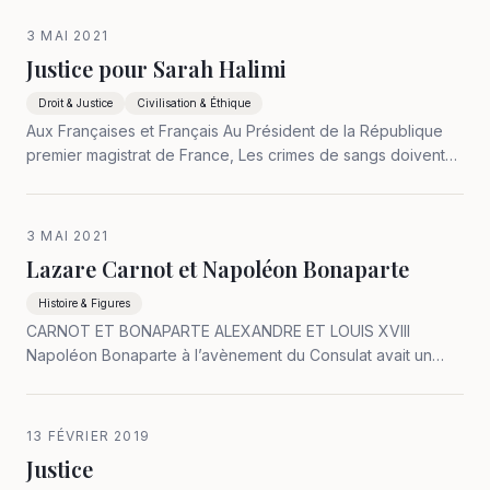
jusqu’au 4 août 1789 ; III- Statut administratif des communes
au 14 décembre 1789 ; IV –…
3 MAI 2021
Justice pour Sarah Halimi
Droit & Justice
Civilisation & Éthique
Aux Françaises et Français Au Président de la République
premier magistrat de France, Les crimes de sangs doivent
être jugés. Cette loi explicite de 4 millénaires, depuis Noé,
nous différencie des animaux, loi par conséquent absolue.
C’est pourquoi…
3 MAI 2021
Lazare Carnot et Napoléon Bonaparte
Histoire & Figures
CARNOT ET BONAPARTE ALEXANDRE ET LOUIS XVIII
Napoléon Bonaparte à l’avènement du Consulat avait un
mandat simple et clair : 1° garantir les frontières naturelles de
la France, Rhin, Alpes, Pyrénées; 2° mettre de l’ordre ou
mieux la justice et la…
13 FÉVRIER 2019
Justice