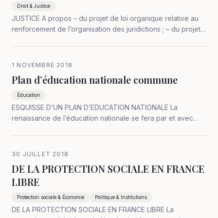
Droit & Justice
JUSTICE A propos – du projet de loi organique relative au
renforcement de l’organisation des juridictions ; – du projet
de loi de programmation 2018-2022 et réforme pour la
justice. Comment faire ? 1 – Justice distributive Respect des
statuts :…
1 NOVEMBRE 2018
Plan d’éducation nationale commune
Éducation
ESQUISSE D’UN PLAN D’EDUCATION NATIONALE La
renaissance de l’éducation nationale se fera par et avec
l’implication des parents et des enseignants sous la
responsabilité des municipalités et des conseils généraux,
d’une part ; d’autre part, les…
30 JUILLET 2018
DE LA PROTECTION SOCIALE EN FRANCE
LIBRE
Protection sociale & Économie
Politique & Institutions
DE LA PROTECTION SOCIALE EN FRANCE LIBRE La