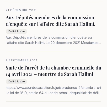
condamné multirécidiviste adepte d’une mosquée salafiste,
identifié sans conteste.…
21 DÉCEMBRE 2021
Aux Députés membres de la commission
d’enquête sur l’affaire dite Sarah Halimi.
Droit & Justice
Aux Députés membres de la commission d’enquête sur
l’affaire dite Sarah Halimi. Le 20 décembre 2021 Mesdames
les Députées, Messieurs les Députés, Vous avez le mérite
de la volonté de cette commission d’enquête, soyez en
remerciés. Après avoir écouté…
2 SEPTEMBRE 2021
Suite de l’arrêt de la chambre criminelle du
14 avril 2021 – meurtre de Sarah Halimi
Droit & Justice
https://www.courdecassation.fr/jurisprudence_2/chambre_crimin
La loi de 1810, article 64 du code pénal, déqualifiait de délits
ou de crimes les infractions en cas de démence. Qu’est-ce
que la démence ? et y a-t-il démence…