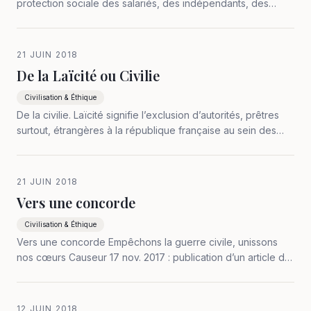
protection sociale des salariés, des indépendants, des
fonctionnaires. Motifs Le fait est qu’il existe trois statuts
juridiques de travailleurs : les salariés subordonnés à des
patrons, les indépendants au…
21 JUIN 2018
De la Laïcité ou Civilie
Civilisation & Éthique
De la civilie. Laïcité signifie l’exclusion d’autorités, prêtres
surtout, étrangères à la république française au sein des
pouvoirs législatif, exécutif, judiciaire, ainsi que des conseils
des collectivités territoriales. Ceci étant historiquement…
21 JUIN 2018
Vers une concorde
Civilisation & Éthique
Vers une concorde Empêchons la guerre civile, unissons
nos cœurs Causeur 17 nov. 2017 : publication d’un article de
Christian de Moliner pour une solution séparatrice
provocante à un problème de culture éthique. Cette solution
de division politique…
12 JUIN 2018