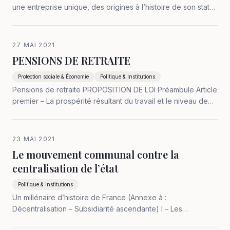
une entreprise unique, des origines à l’histoire de son statut
d’exception, 1832-2015. - Xavier Baron : Le Monde en
Direct, éd. La Découverte, Paris 2014. - Les Echos, 18
octobre 2018 :…
27 MAI 2021
PENSIONS DE RETRAITE
Protection sociale & Économie
Politique & Institutions
Pensions de retraite PROPOSITION DE LOI Préambule Article
premier – La prospérité résultant du travail et le niveau de
revenu dépend de la richesse produite. Or on constate que
les masses globales, revenus d’activité et pensions,
régressent…
23 MAI 2021
Le mouvement communal contre la
centralisation de l’état
Politique & Institutions
Un millénaire d’histoire de France (Annexe à :
Décentralisation – Subsidiarité ascendante) I – Les
franchises du 11e au 13e siècle. II – La monarchie absolue