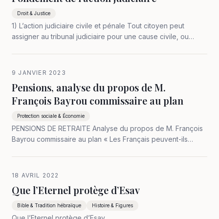
Droit & Justice
1) L’action judiciaire civile et pénale Tout citoyen peut
assigner au tribunal judiciaire pour une cause civile, ou
déférer au tribunal administratif en raison d’un abus de droit
(les litiges avec les administrations locales et nationales
étant…
9 JANVIER 2023
Pensions, analyse du propos de M.
François Bayrou commissaire au plan
Protection sociale & Économie
PENSIONS DE RETRAITE Analyse du propos de M. François
Bayrou commissaire au plan « Les Français peuvent-ils
débattre (…) éclairés (…) en connaissance de cause » ?
peuvent-t-ils « se fier à ces « constats (8 ci-dessous)
établis de la manière (se…
18 AVRIL 2022
Que l’Eternel protège d’Esav
Bible & Tradition hébraïque
Histoire & Figures
Que l’Eternel protège d’Esav