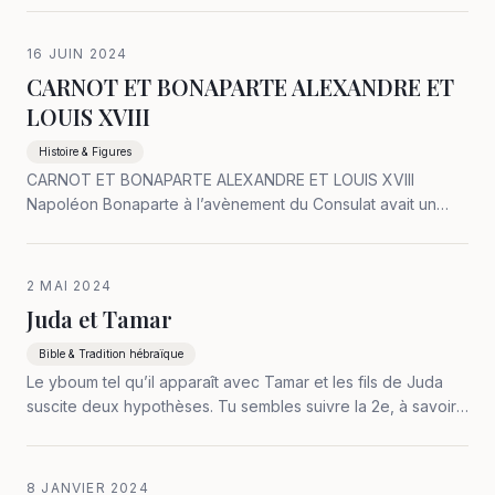
16 JUIN 2024
CARNOT ET BONAPARTE ALEXANDRE ET
LOUIS XVIII
Histoire & Figures
CARNOT ET BONAPARTE ALEXANDRE ET LOUIS XVIII
Napoléon Bonaparte à l’avènement du Consulat avait un
mandat simple et clair : 1° garantir les frontières naturelles de
la France, Rhin, Alpes, Pyrénées ; 2° mettre de l’ordre ou
mieux la justice et la…
2 MAI 2024
Juda et Tamar
Bible & Tradition hébraïque
Le yboum tel qu’il apparaît avec Tamar et les fils de Juda
suscite deux hypothèses. Tu sembles suivre la 2e, à savoir :
le yboum est déjà une coutume du temps de Juda. Dans ce
cas selon cette coutume (pas loi) c’est seulement avec les
frères que le…
8 JANVIER 2024