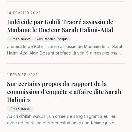
joie, de la science, de la sagesse, de la consolation et de la
paix. « La…
14 FÉVRIER 2022
Judéicide par Kobili Traoré assassin de
Madame le Docteur Sarah Halimi-Attal
Droit & Justice
Civilisation & Éthique
Judéicide de Kobili Traoré assassin de Madame le Dr Sarah
Halimi-Attal Alain Desaint préface (à venir) צדק צדק תרדוף
tsèdèk tsèdèk tirdof justice justice tu poursuivras (Deuté.
16:20). © Alain Desaint 2022 Le judéicide de Kobili Traoré
assassinat de…
1 FÉVRIER 2022
Sur certains propos du rapport de la
commission d’enquête « affaire dite Sarah
Halimi »
Droit & Justice
Au cri d’Allah wakbar, un crime de sang flagrant a eu lieu
avec défiguration et défenestration, d’une femme juive
connue du criminel, trafiquant toxicomane délinquant