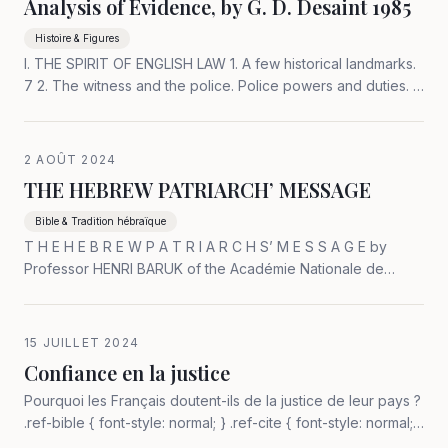
Analysis of Evidence, by G. D. Desaint 1985
Histoire & Figures
I. THE SPIRIT OF ENGLISH LAW 1. A few historical landmarks.
7 2. The witness and the police. Police powers and duties. 11
a. Police organisation and power. 11 b. The taking of
witnesses&rsquo; sta…
2 AOÛT 2024
THE HEBREW PATRIARCH’ MESSAGE
Bible & Tradition hébraïque
T H E H E B R E W P A T R I A R C H S’ M E S S A G E by
Professor HENRI BARUK of the Académie Nationale de
Médecine in collaboration with Mr Georges and Mrs
Jaqueline BENTATA Mr Alain and Mrs Geneviève DESAINT
Mr Gérard TOUITOU Translated from…
15 JUILLET 2024
Confiance en la justice
Pourquoi les Français doutent-ils de la justice de leur pays ?
.ref-bible { font-style: normal; } .ref-cite { font-style: normal;
…