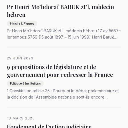
Pr Henri Mo’hdoraï BARUK zt’l, médecin
hébreu
Histoire & Figures
Pr Henri Mo’hdoraï BARUK zt’l, médecin hébreu 17 av 5657–
Ier tamouz 5759 (15 août 1897 – 15 juin 1999) Henri Baruk
grandit à Ste-Gemmes-sur-Loire où son père médecin-chef
de l’hôpital psychiatrique obtient des autorités le
remplacement de…
29 JUIN 2023
9 propositions de législature et de
gouvernement pour redresser la France
Politique & Institutions
1 Constitution article 35 : Pourquoi le débat parlementaire et
la décision de l’Assemblée nationale sont-ils encore
ajournés longtemps après quatre mois d’engagement de
nos forces armées, soit en des pays membres de l’OTAN,
soit en Ukraine même :…
13 MARS 2023
Fondement de l’action judiciaire