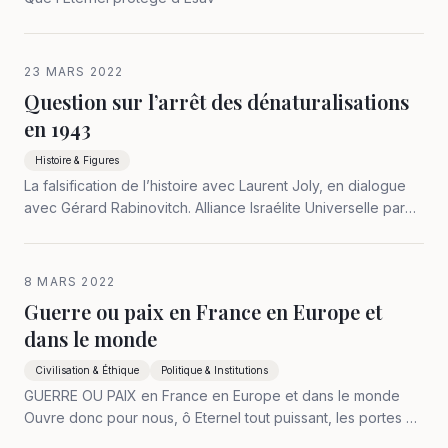
23 MARS 2022
Question sur l’arrêt des dénaturalisations
en 1943
Histoire & Figures
La falsification de l’histoire avec Laurent Joly, en dialogue
avec Gérard Rabinovitch. Alliance Israélite Universelle par
zoom 1er mars 2022 - Monsieur Laurent Joly, confirmez-
vous l’arrêt de la dénaturalisation des juifs, selon le
témoignage de M.…
8 MARS 2022
Guerre ou paix en France en Europe et
dans le monde
Civilisation & Éthique
Politique & Institutions
GUERRE OU PAIX en France en Europe et dans le monde
Ouvre donc pour nous, ô Eternel tout puissant, les portes de
la lumière, des bénédictions et de la grâce, les portes de la