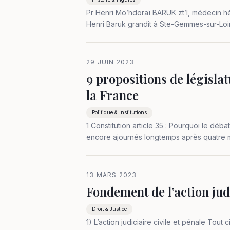
Pr Henri Mo’hdoraï BARUK zt’l, médecin hé
Henri Baruk grandit à Ste-Gemmes-sur-Loir
des autorités le remplacement de…
29 JUIN 2023
9 propositions de législa
la France
Politique & Institutions
1 Constitution article 35 : Pourquoi le déba
encore ajournés longtemps après quatre 
membres de l’OTAN, soit en Ukraine même
13 MARS 2023
Fondement de l’action jud
Droit & Justice
1) L’action judiciaire civile et pénale Tout