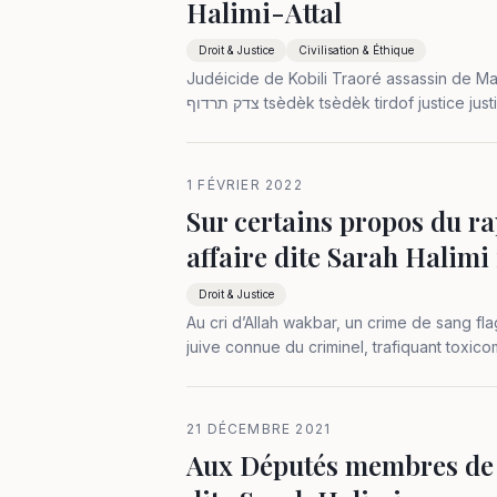
Halimi-Attal
Droit & Justice
Civilisation & Éthique
Judéicide de Kobili Traoré assassin de Mada
צדק תרדוף tsèdèk tsèdèk tirdof justice justice tu poursuivras (Deuté. 16:20). © Alain Desaint 2022 Le judéicide
de Kobili Traoré assassinat de…
1 FÉVRIER 2022
Sur certains propos du r
affaire dite Sarah Halimi
Droit & Justice
Au cri d’Allah wakbar, un crime de sang fl
juive connue du criminel, trafiquant tox
salafiste, identifié sans conteste.…
21 DÉCEMBRE 2021
Aux Députés membres de l