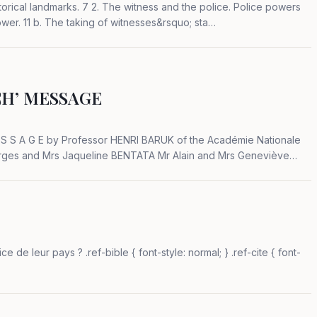
and duties. 11 a. Police organisation and power. 11 b. The taking of witnesses&rsquo; sta…
H’ MESSAGE
 E S S A G E by Professor HENRI BARUK of the Académie Nationale
orges and Mrs Jaqueline BENTATA Mr Alain and Mrs Geneviève
 from…
-style: normal; } .ref-cite { font-