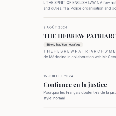
I. THE SPIRIT OF ENGLISH LAW 1. A few historical landmarks. 7 2. The witness and the police. Police powers
2 AOÛT 2024
THE HEBREW PATRIARC
Bible & Tradition hébraïque
T H E H E B R E W P A T R I A R C H S’ M
de Médecine in collaboration with Mr Ge
DESAINT Mr Gérard TOUITOU Translated
15 JUILLET 2024
Confiance en la justice
Pourquoi les Français doutent-ils de la justice de leur pays ? .ref-bible { font
style: normal; …