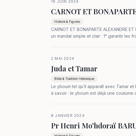
16 JUIN 2024
CARNOT ET BONAPARTE 
Histoire & Figures
CARNOT ET BONAPARTE ALEXANDRE ET LOUI
un mandat simple et clair : 1° garantir les 
de l’ordre ou mieux la justice et la…
2 MAI 2024
Juda et Tamar
Bible & Tradition hébraïque
Le yboum tel qu’il apparaît avec Tamar et 
à savoir : le yboum est déjà une coutume 
seulement avec les frères que le…
8 JANVIER 2024
Pr Henri Mo’hdoraï BARU
Histoire & Figures