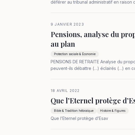
déférer au tribunal administratif en raison 
nationales étant…
9 JANVIER 2023
Pensions, analyse du pro
au plan
Protection sociale & Économie
PENSIONS DE RETRAITE Analyse du propos 
peuvent-ils débattre (…) éclairés (…) en c
(8 ci-dessous) établis de la manière (se…
18 AVRIL 2022
Que l’Eternel protège d’E
Bible & Tradition hébraïque
Histoire & Figures
Que l’Eternel protège d’Esav